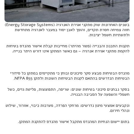
בשנים האחרונות שוק מתקני אגירת האנרגיה (Energy Storage Systems)
חווה צמיחה חסרת תקדים, והופך לאבן יסוד במעבר לאנרגיה מתחדשת
ולתשתיות חשמל יציבות.
תקנות התכנון והבנייה (פטור מהיתר) מחייבות קבלת אישור מהנדס בטיחות
להקמת מתקני אגירת אנרגיה – גם כאשר המתקן אינו דורש היתר בנייה.
מהנדס הבטיחות מבצע סקר סיכונים ובוחן כי מתקיימים במתקן כל סידורי
הבטיחות הנדרשים בהתאם לקנות הבטיחות השונות ולתקן NFPA 855.
בסקר נבחנים סיכוני בטיחות שונים: שריפה, התפוצצות, פליטת גזים, כשל
חשמלי והשפעה על הסביבה הבנויה.
ונקבעים אמצעי מיגון נדרשים: מרחקי הפרדה, מערכות כיבוי, אוורור, שילוט
ונהלי חירום.
בתום יישום הנחיות המהנדס מתקבל אישור מהנדס להתקנת המתקן.